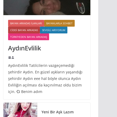
BAYAN ARKADAS ILANLARI
BAYANLARLA SOHBET
CIDDI BAYAN ARKADAS
SEVGILI ARIYORUM
TÜRKIYEDEN BAYAN ARKADAŞ
AydınEvlilik
AydınEvlilik Tatilcilerin vazgeçemediği
şehirdir Aydın. En güzel aşkların yaşandığı
şehirdir Aydın eee hal böyle olunca Aydın
Evliliğin açılması da kaçınılmaz oldu bizim
için. 💞 Benim adım
Yeni Bir Aşk Lazım