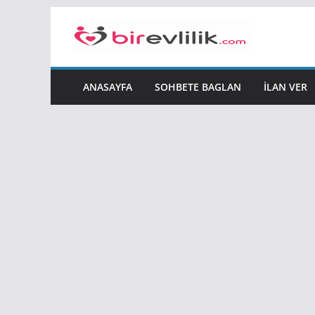
Skip
to
content
ANASAYFA
SOHBETE BAGLAN
İLAN VER