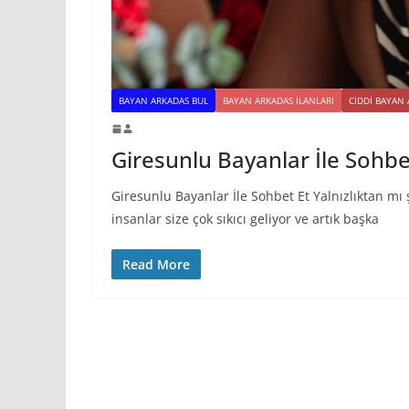
BAYAN ARKADAS BUL
BAYAN ARKADAS ILANLARI
CIDDI BAYAN
Giresunlu Bayanlar İle Sohbe
Giresunlu Bayanlar İle Sohbet Et Yalnızlıktan mı ş
insanlar size çok sıkıcı geliyor ve artık başka
Read More