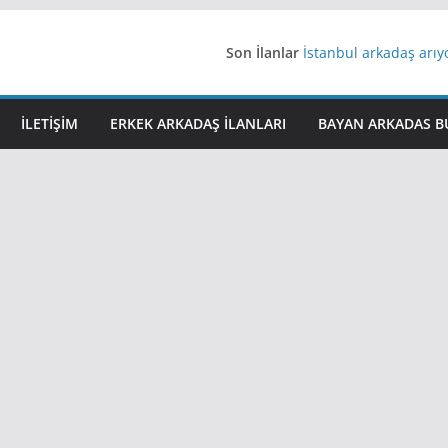
Son İlanlar
İstanbul arkadaş arı
AydınEvlilik
Yeni Bir Aşk Lazım
Ağrıli Suriyeli Bayanl
İLETIŞIM
ERKEK ARKADAŞ ILANLARI
BAYAN ARKADAS B
iş arayanlara iş