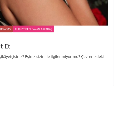
 ARKADAS
TÜRKIYEDEN BAYAN ARKADAŞ
t Et
ikâyetçisiniz? Eşiniz sizin ile ilgilenmiyor mu? Çevrenizdeki