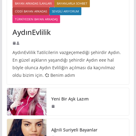
BAYAN ARKADAS ILANLARI
BAYANLARLA SOHBET
CIDDI BAYAN ARKADAS
SEVGILI ARIYORUM
TÜRKIYEDEN BAYAN ARKADAŞ
AydınEvlilik
AydınEvlilik Tatilcilerin vazgeçemediği şehirdir Aydın.
En güzel aşkların yaşandığı şehirdir Aydın eee hal
böyle olunca Aydın Evliliğin açılması da kaçınılmaz
oldu bizim için. 💞 Benim adım
Yeni Bir Aşk Lazım
Ağrıli Suriyeli Bayanlar