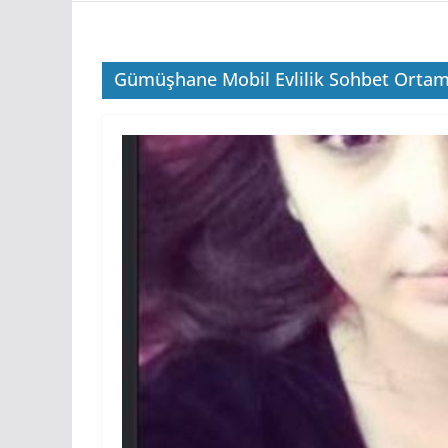
Gümüşhane Mobil Evlilik Sohbet Ortam