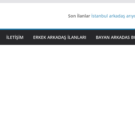
Son İlanlar
İstanbul arkadaş arı
AydınEvlilik
Yeni Bir Aşk Lazım
Ağrıli Suriyeli Bayanl
İLETIŞIM
ERKEK ARKADAŞ ILANLARI
BAYAN ARKADAS B
iş arayanlara iş