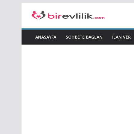
Skip
to
content
ANASAYFA
SOHBETE BAGLAN
İLAN VER