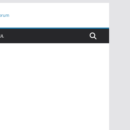
yorum
ar
UL