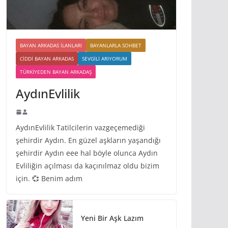
BAYAN ARKADAS ILANLARI
BAYANLARLA SOHBET
CIDDI BAYAN ARKADAS
SEVGILI ARIYORUM
TÜRKIYEDEN BAYAN ARKADAŞ
AydınEvlilik
AydınEvlilik Tatilcilerin vazgeçemediği
şehirdir Aydın. En güzel aşkların yaşandığı
şehirdir Aydın eee hal böyle olunca Aydın
Evliliğin açılması da kaçınılmaz oldu bizim
için. 💞 Benim adım
Yeni Bir Aşk Lazım