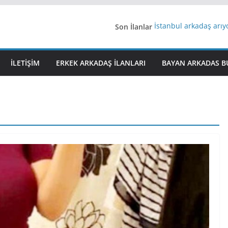
Son İlanlar
İstanbul arkadaş arı
AydınEvlilik
Yeni Bir Aşk Lazım
Ağrıli Suriyeli Bayanl
İLETIŞIM
ERKEK ARKADAŞ ILANLARI
BAYAN ARKADAS B
iş arayanlara iş