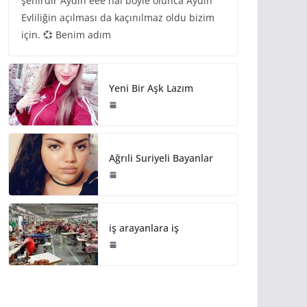
şehirdir Aydın eee hal böyle olunca Aydın
Evliliğin açılması da kaçınılmaz oldu bizim
için. 💞 Benim adım
Yeni Bir Aşk Lazım
Ağrıli Suriyeli Bayanlar
iş arayanlara iş