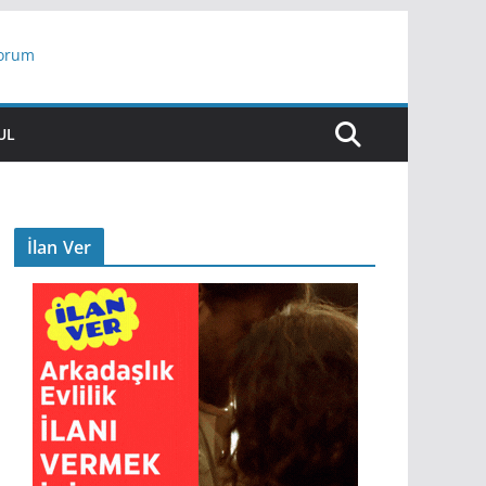
yorum
ar
UL
İlan Ver