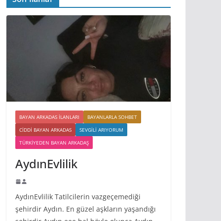
BAYAN ARKADAS ILANLARI
BAYANLARLA SOHBET
CIDDI BAYAN ARKADAS
SEVGILI ARIYORUM
TÜRKIYEDEN BAYAN ARKADAŞ
AydınEvlilik
AydınEvlilik Tatilcilerin vazgeçemediği
şehirdir Aydın. En güzel aşkların yaşandığı