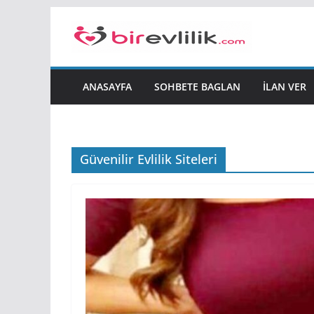
Skip
to
content
ANASAYFA
SOHBETE BAGLAN
İLAN VER
Güvenilir Evlilik Siteleri