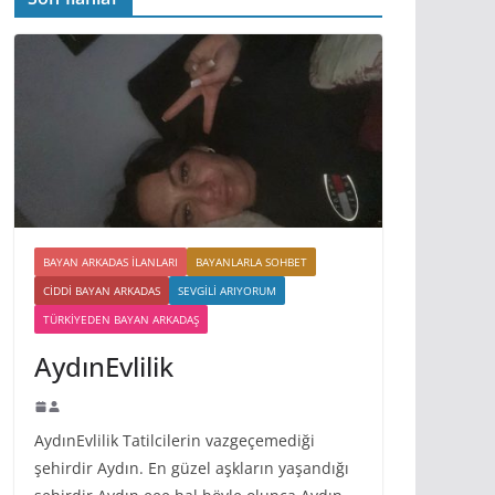
BAYAN ARKADAS ILANLARI
BAYANLARLA SOHBET
CIDDI BAYAN ARKADAS
SEVGILI ARIYORUM
TÜRKIYEDEN BAYAN ARKADAŞ
AydınEvlilik
AydınEvlilik Tatilcilerin vazgeçemediği
şehirdir Aydın. En güzel aşkların yaşandığı