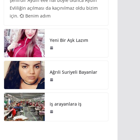
şehirdir Aydın eee hal böyle olunca Aydın
Evliliğin açılması da kaçınılmaz oldu bizim
için. 💞 Benim adım
Yeni Bir Aşk Lazım
Ağrıli Suriyeli Bayanlar
iş arayanlara iş