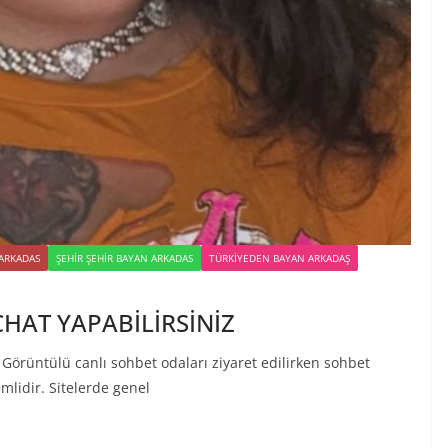
 ARKADAS
ŞEHIR ŞEHIR BAYAN ARKADAS
TÜRKIYEDEN BAYAN ARKADAŞ
HAT YAPABİLİRSİNİZ
rüntülü canlı sohbet odaları ziyaret edilirken sohbet
mlidir. Sitelerde genel