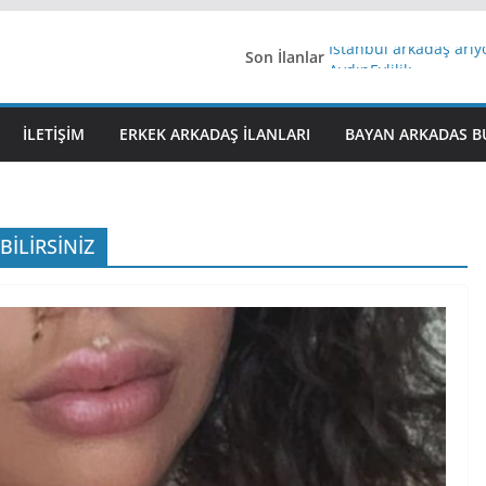
Son İlanlar
İstanbul arkadaş arı
AydınEvlilik
Yeni Bir Aşk Lazım
Ağrıli Suriyeli Bayanl
İLETIŞIM
ERKEK ARKADAŞ ILANLARI
BAYAN ARKADAS B
iş arayanlara iş
İLİRSİNİZ