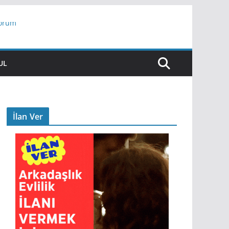
yorum
ar
UL
İlan Ver