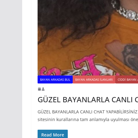
BAYAN ARKADAS BUL
BAYAN ARKADAS ILANLARI
CIDDI BAYAN
GÜZEL BAYANLARLA CANLI C
GÜZEL BAYANLARLA CANLI CHAT YAPABİLİRSİNİZ Gö
sitesinin kurallarına tam anlamıyla uyulması öne
Read More