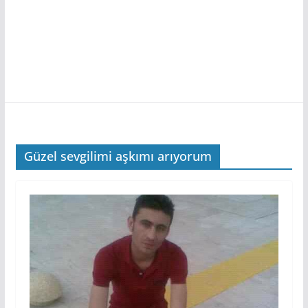
Güzel sevgilimi aşkımı arıyorum