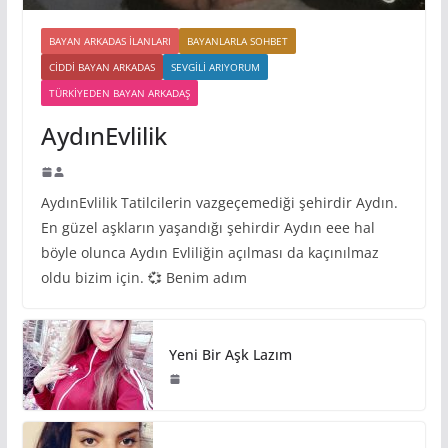
BAYAN ARKADAS ILANLARI
BAYANLARLA SOHBET
CIDDI BAYAN ARKADAS
SEVGILI ARIYORUM
TÜRKIYEDEN BAYAN ARKADAŞ
AydınEvlilik
AydınEvlilik Tatilcilerin vazgeçemediği şehirdir Aydın.
En güzel aşkların yaşandığı şehirdir Aydın eee hal
böyle olunca Aydın Evliliğin açılması da kaçınılmaz
oldu bizim için. 💞 Benim adım
Yeni Bir Aşk Lazım