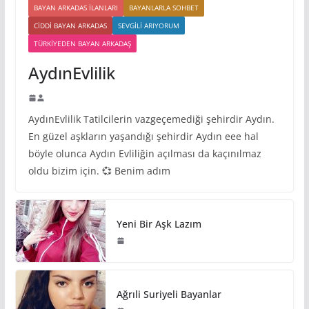
BAYAN ARKADAS ILANLARI
BAYANLARLA SOHBET
CIDDI BAYAN ARKADAS
SEVGILI ARIYORUM
TÜRKIYEDEN BAYAN ARKADAŞ
AydınEvlilik
AydınEvlilik Tatilcilerin vazgeçemediği şehirdir Aydın.
En güzel aşkların yaşandığı şehirdir Aydın eee hal
böyle olunca Aydın Evliliğin açılması da kaçınılmaz
oldu bizim için. 💞 Benim adım
Yeni Bir Aşk Lazım
Ağrıli Suriyeli Bayanlar