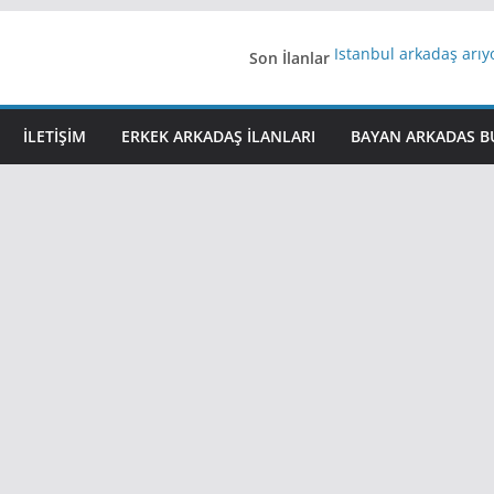
Son İlanlar
İstanbul arkadaş arı
AydınEvlilik
Yeni Bir Aşk Lazım
Ağrıli Suriyeli Bayanl
İLETIŞIM
ERKEK ARKADAŞ ILANLARI
BAYAN ARKADAS B
iş arayanlara iş