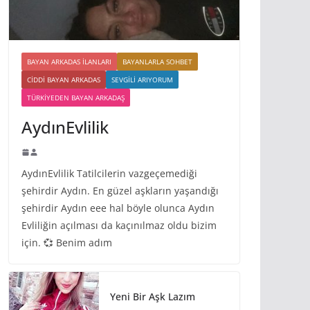
BAYAN ARKADAS ILANLARI
BAYANLARLA SOHBET
CIDDI BAYAN ARKADAS
SEVGILI ARIYORUM
TÜRKIYEDEN BAYAN ARKADAŞ
AydınEvlilik
AydınEvlilik Tatilcilerin vazgeçemediği
şehirdir Aydın. En güzel aşkların yaşandığı
şehirdir Aydın eee hal böyle olunca Aydın
Evliliğin açılması da kaçınılmaz oldu bizim
için. 💞 Benim adım
Yeni Bir Aşk Lazım