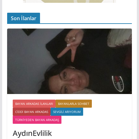
Son İlanlar
BAYAN ARKADAS ILANLARI
BAYANLARLA SOHBET
CIDDI BAYAN ARKADAS
SEVGILI ARIYORUM
TÜRKIYEDEN BAYAN ARKADAŞ
AydınEvlilik