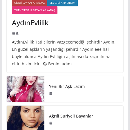
CIDDI BAYAN ARKADAS
SEVGILI ARIYORUM
TÜRKIYEDEN BAYAN ARKADAŞ
AydınEvlilik
AydınEvlilik Tatilcilerin vazgeçemediği şehirdir Aydın.
En güzel aşkların yaşandığı şehirdir Aydın eee hal
böyle olunca Aydın Evliliğin açılması da kaçınılmaz
oldu bizim için. 💞 Benim adım
Yeni Bir Aşk Lazım
Ağrıli Suriyeli Bayanlar