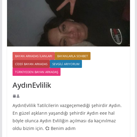
BAYAN ARKADAS ILANLARI
BAYANLARLA SOHBET
CIDDI BAYAN ARKADAS
SEVGILI ARIYORUM
TÜRKIYEDEN BAYAN ARKADAŞ
AydınEvlilik
AydınEvlilik Tatilcilerin vazgeçemediği şehirdir Aydın.
En güzel aşkların yaşandığı şehirdir Aydın eee hal
böyle olunca Aydın Evliliğin açılması da kaçınılmaz
oldu bizim için. 💞 Benim adım