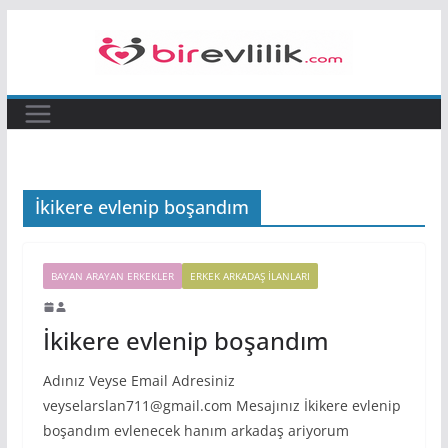
Skip
to
content
İkikere evlenip boşandım
BAYAN ARAYAN ERKEKLER
ERKEK ARKADAŞ ILANLARI
İkikere evlenip boşandım
Adınız Veyse Email Adresiniz
veyselarslan711@gmail.com Mesajınız İkikere evlenip
boşandım evlenecek hanım arkadaş ariyorum