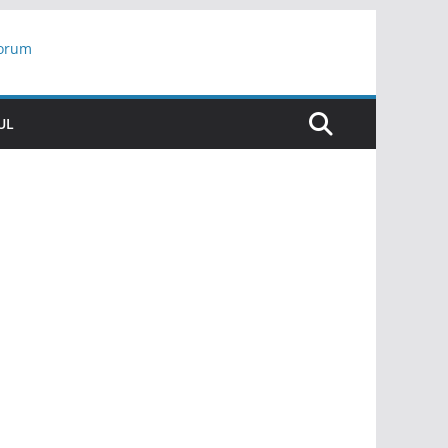
yorum
ar
UL