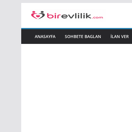
Skip
to
content
ANASAYFA
SOHBETE BAGLAN
İLAN VER