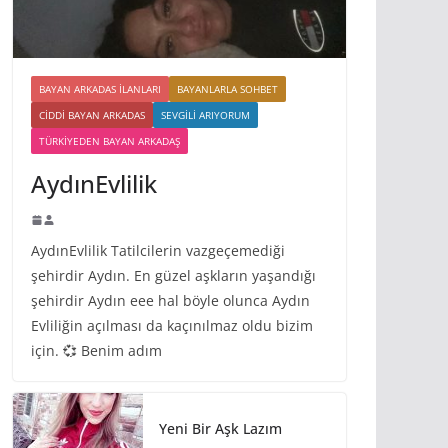
BAYAN ARKADAS ILANLARI
BAYANLARLA SOHBET
CIDDI BAYAN ARKADAS
SEVGILI ARIYORUM
TÜRKIYEDEN BAYAN ARKADAŞ
AydınEvlilik
AydınEvlilik Tatilcilerin vazgeçemediği
şehirdir Aydın. En güzel aşkların yaşandığı
şehirdir Aydın eee hal böyle olunca Aydın
Evliliğin açılması da kaçınılmaz oldu bizim
için. 💞 Benim adım
Yeni Bir Aşk Lazım