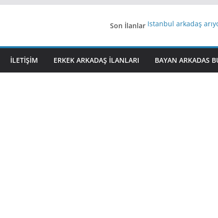
Son İlanlar
İstanbul arkadaş arı
AydınEvlilik
Yeni Bir Aşk Lazım
Ağrıli Suriyeli Bayanl
İLETIŞIM
ERKEK ARKADAŞ ILANLARI
BAYAN ARKADAS B
iş arayanlara iş