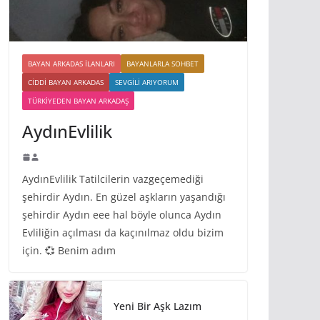
BAYAN ARKADAS ILANLARI
BAYANLARLA SOHBET
CIDDI BAYAN ARKADAS
SEVGILI ARIYORUM
TÜRKIYEDEN BAYAN ARKADAŞ
AydınEvlilik
AydınEvlilik Tatilcilerin vazgeçemediği
şehirdir Aydın. En güzel aşkların yaşandığı
şehirdir Aydın eee hal böyle olunca Aydın
Evliliğin açılması da kaçınılmaz oldu bizim
için. 💞 Benim adım
Yeni Bir Aşk Lazım