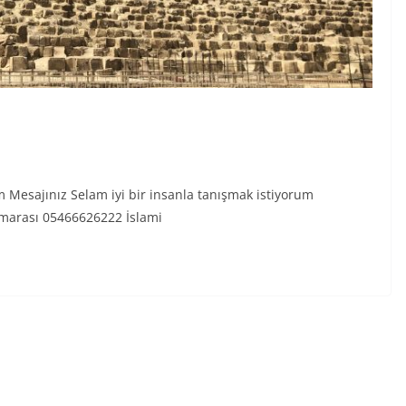
 Mesajınız Selam iyi bir insanla tanışmak istiyorum
umarası 05466626222 İslami