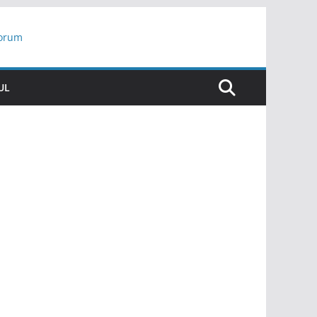
yorum
ar
UL