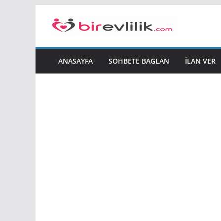
Skip
to
content
ANASAYFA
SOHBETE BAGLAN
İLAN VER