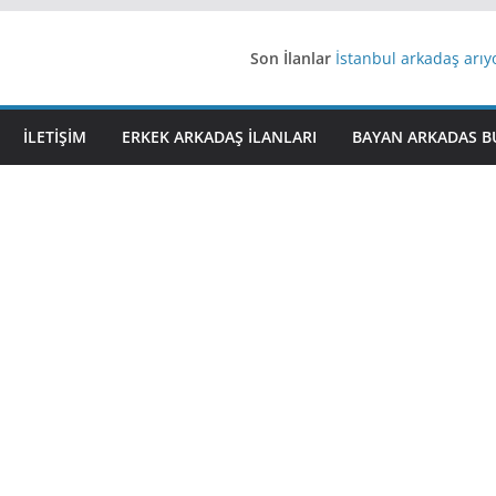
Son İlanlar
İstanbul arkadaş arı
AydınEvlilik
Yeni Bir Aşk Lazım
Ağrıli Suriyeli Bayanl
İLETIŞIM
ERKEK ARKADAŞ ILANLARI
BAYAN ARKADAS B
iş arayanlara iş