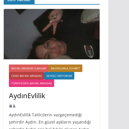
BAYAN ARKADAS ILANLARI
BAYANLARLA SOHBET
CIDDI BAYAN ARKADAS
SEVGILI ARIYORUM
TÜRKIYEDEN BAYAN ARKADAŞ
AydınEvlilik
AydınEvlilik Tatilcilerin vazgeçemediği
şehirdir Aydın. En güzel aşkların yaşandığı