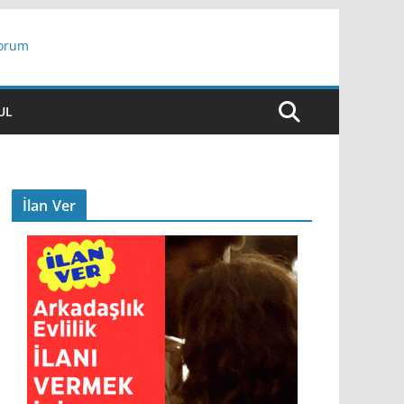
yorum
ar
UL
İlan Ver