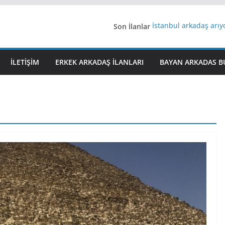
Son İlanlar
İstanbul arkadaş arı
AydınEvlilik
Yeni Bir Aşk Lazım
Ağrıli Suriyeli Bayanl
İLETIŞIM
ERKEK ARKADAŞ ILANLARI
BAYAN ARKADAS B
iş arayanlara iş