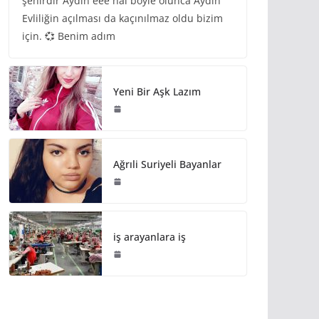
şehirdir Aydın eee hal böyle olunca Aydın
Evliliğin açılması da kaçınılmaz oldu bizim
için. 💞 Benim adım
Yeni Bir Aşk Lazım
Ağrıli Suriyeli Bayanlar
iş arayanlara iş