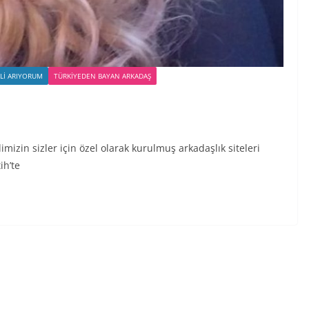
ILI ARIYORUM
TÜRKIYEDEN BAYAN ARKADAŞ
limizin sizler için özel olarak kurulmuş arkadaşlık siteleri
ih’te