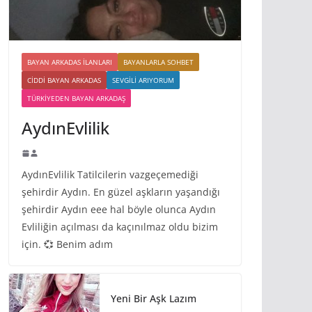
BAYAN ARKADAS ILANLARI
BAYANLARLA SOHBET
CIDDI BAYAN ARKADAS
SEVGILI ARIYORUM
TÜRKIYEDEN BAYAN ARKADAŞ
AydınEvlilik
AydınEvlilik Tatilcilerin vazgeçemediği
şehirdir Aydın. En güzel aşkların yaşandığı
şehirdir Aydın eee hal böyle olunca Aydın
Evliliğin açılması da kaçınılmaz oldu bizim
için. 💞 Benim adım
Yeni Bir Aşk Lazım