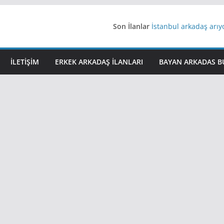
iş arayanlara iş
Son İlanlar
İstanbul arkadaş arı
AydınEvlilik
Yeni Bir Aşk Lazım
Ağrıli Suriyeli Bayanl
İLETIŞIM
ERKEK ARKADAŞ ILANLARI
BAYAN ARKADAS B