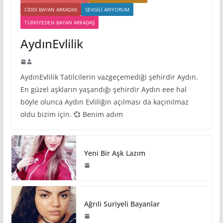
CIDDI BAYAN ARKADAS
SEVGILI ARIYORUM
TÜRKIYEDEN BAYAN ARKADAŞ
AydınEvlilik
AydınEvlilik Tatilcilerin vazgeçemediği şehirdir Aydın.
En güzel aşkların yaşandığı şehirdir Aydın eee hal
böyle olunca Aydın Evliliğin açılması da kaçınılmaz
oldu bizim için. 💞 Benim adım
Yeni Bir Aşk Lazım
Ağrıli Suriyeli Bayanlar