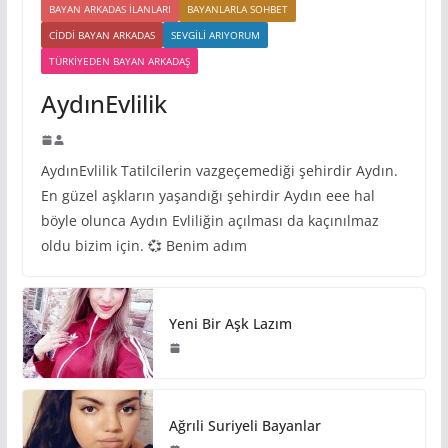
BAYAN ARKADAS ILANLARI
BAYANLARLA SOHBET
CIDDI BAYAN ARKADAS
SEVGILI ARIYORUM
TÜRKIYEDEN BAYAN ARKADAŞ
AydınEvlilik
AydınEvlilik Tatilcilerin vazgeçemediği şehirdir Aydın.
En güzel aşkların yaşandığı şehirdir Aydın eee hal
böyle olunca Aydın Evliliğin açılması da kaçınılmaz
oldu bizim için. 💞 Benim adım
Yeni Bir Aşk Lazım
Ağrıli Suriyeli Bayanlar