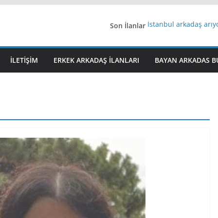
Son İlanlar
İstanbul arkadaş arı
AydınEvlilik
Yeni Bir Aşk Lazım
Ağrıli Suriyeli Bayanl
İLETIŞIM
ERKEK ARKADAŞ ILANLARI
BAYAN ARKADAS B
iş arayanlara iş