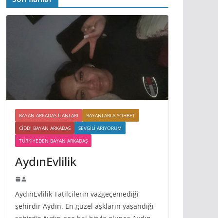
BAYAN ARKADAS ILANLARI
BAYANLARLA SOHBET
CIDDI BAYAN ARKADAS
SEVGILI ARIYORUM
TÜRKIYEDEN BAYAN ARKADAŞ
AydınEvlilik
AydınEvlilik Tatilcilerin vazgeçemediği
şehirdir Aydın. En güzel aşkların yaşandığı