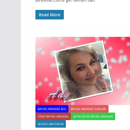
Birevlilik.Com’e gel hemen ilan
Read More
BAYAN ARKADAS BUL
BAYAN ARKADAS ILANLARI
CIDDI BAYAN ARKADAS
ŞEHIR ŞEHIR BAYAN ARKADAS
SEVGILI ARIYORUM