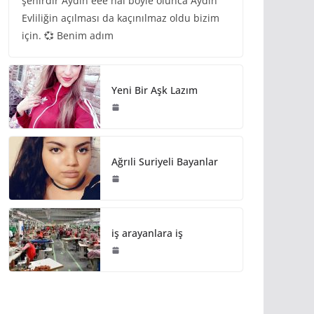
şehirdir Aydın eee hal böyle olunca Aydın
Evliliğin açılması da kaçınılmaz oldu bizim
için. 💞 Benim adım
Yeni Bir Aşk Lazım
Ağrıli Suriyeli Bayanlar
iş arayanlara iş