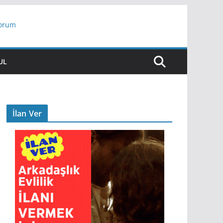
yorum
ar
UL
İlan Ver