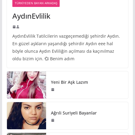
TÜRKIYEDEN BAYAN ARKADAŞ
AydınEvlilik
AydınEvlilik Tatilcilerin vazgeçemediği şehirdir Aydın.
En güzel aşkların yaşandığı şehirdir Aydın eee hal
böyle olunca Aydın Evliliğin açılması da kaçınılmaz
oldu bizim için. 💞 Benim adım
Yeni Bir Aşk Lazım
Ağrıli Suriyeli Bayanlar