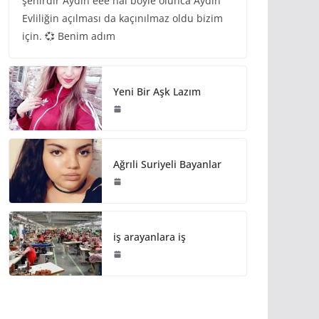
şehirdir Aydın eee hal böyle olunca Aydın
Evliliğin açılması da kaçınılmaz oldu bizim
için. 💞 Benim adım
Yeni Bir Aşk Lazım
Ağrıli Suriyeli Bayanlar
iş arayanlara iş