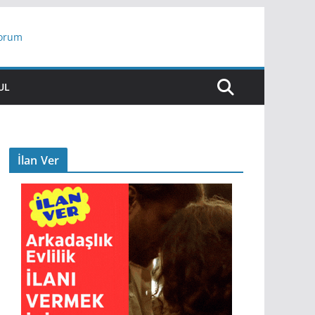
yorum
ar
UL
İlan Ver