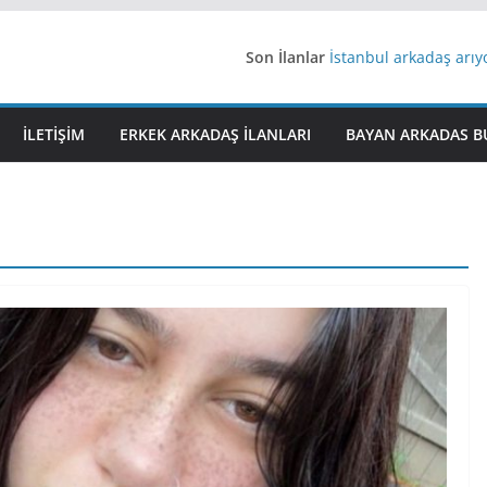
Son İlanlar
İstanbul arkadaş arı
AydınEvlilik
Yeni Bir Aşk Lazım
Ağrıli Suriyeli Bayanl
İLETIŞIM
ERKEK ARKADAŞ ILANLARI
BAYAN ARKADAS B
iş arayanlara iş