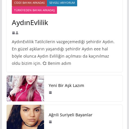
CIDDI BAYAN ARKADAS
SEVGILI ARIYORUM
TÜRKIYEDEN BAYAN ARKADAŞ
AydınEvlilik
AydınEvlilik Tatilcilerin vazgeçemediği şehirdir Aydın.
En güzel aşkların yaşandığı şehirdir Aydın eee hal
böyle olunca Aydın Evliliğin açılması da kaçınılmaz
oldu bizim için. 💞 Benim adım
Yeni Bir Aşk Lazım
Ağrıli Suriyeli Bayanlar