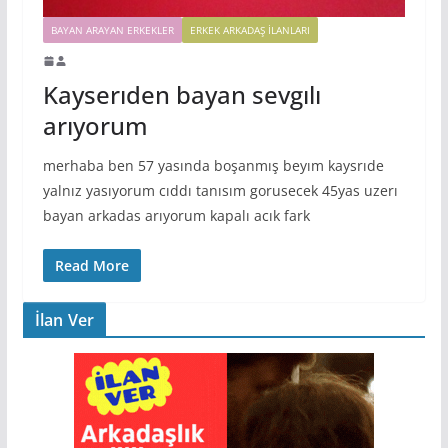
BAYAN ARAYAN ERKEKLER
ERKEK ARKADAŞ ILANLARI
Kayserıden bayan sevgılı
arıyorum
merhaba ben 57 yasında boşanmış beyım kaysrıde
yalnız yasıyorum cıddı tanısım gorusecek 45yas uzerı
bayan arkadas arıyorum kapalı acık fark
Read More
İlan Ver