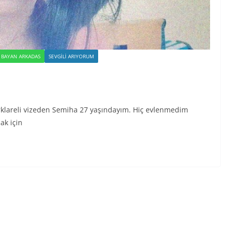
R BAYAN ARKADAS
SEVGILI ARIYORUM
Kırklareli vizeden Semiha 27 yaşındayım. Hiç evlenmedim
ak için