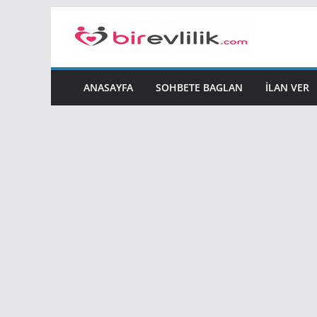
Skip
to
content
ANASAYFA
SOHBETE BAGLAN
İLAN VER