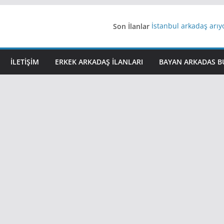
Son İlanlar
İstanbul arkadaş arı
AydınEvlilik
Yeni Bir Aşk Lazım
Ağrıli Suriyeli Bayanl
İLETIŞIM
ERKEK ARKADAŞ ILANLARI
BAYAN ARKADAS B
iş arayanlara iş