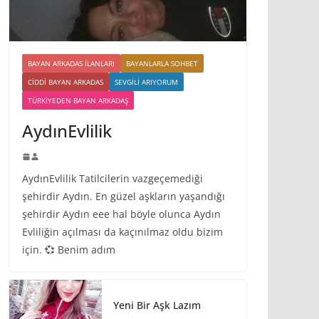
BAYAN ARKADAS ILANLARI
BAYANLARLA SOHBET
CIDDI BAYAN ARKADAS
SEVGILI ARIYORUM
TÜRKIYEDEN BAYAN ARKADAŞ
AydınEvlilik
AydınEvlilik Tatilcilerin vazgeçemediği
şehirdir Aydın. En güzel aşkların yaşandığı
şehirdir Aydın eee hal böyle olunca Aydın
Evliliğin açılması da kaçınılmaz oldu bizim
için. 💞 Benim adım
Yeni Bir Aşk Lazım