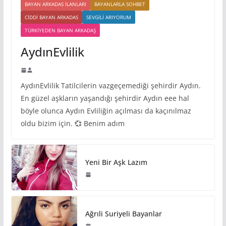
BAYAN ARKADAS ILANLARI
BAYANLARLA SOHBET
CIDDI BAYAN ARKADAS
SEVGILI ARIYORUM
TÜRKIYEDEN BAYAN ARKADAŞ
AydınEvlilik
AydınEvlilik Tatilcilerin vazgeçemediği şehirdir Aydın.
En güzel aşkların yaşandığı şehirdir Aydın eee hal
böyle olunca Aydın Evliliğin açılması da kaçınılmaz
oldu bizim için. 💞 Benim adım
Yeni Bir Aşk Lazım
Ağrıli Suriyeli Bayanlar