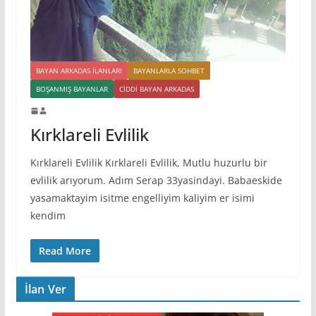
BAYAN ARKADAS ILANLARI
BAYANLARLA SOHBET
BOŞANMIŞ BAYANLAR
CIDDI BAYAN ARKADAS
Kırklareli Evlilik
Kırklareli Evlilik Kırklareli Evlilik, Mutlu huzurlu bir
evlilik arıyorum. Adım Serap 33yasindayi. Babaeskide
yasamaktayim isitme engelliyim kaliyim er isimi
kendim
Read More
İlan Ver