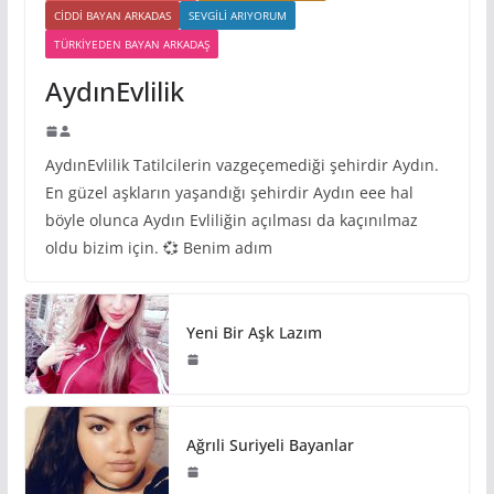
CIDDI BAYAN ARKADAS
SEVGILI ARIYORUM
TÜRKIYEDEN BAYAN ARKADAŞ
AydınEvlilik
AydınEvlilik Tatilcilerin vazgeçemediği şehirdir Aydın.
En güzel aşkların yaşandığı şehirdir Aydın eee hal
böyle olunca Aydın Evliliğin açılması da kaçınılmaz
oldu bizim için. 💞 Benim adım
Yeni Bir Aşk Lazım
Ağrıli Suriyeli Bayanlar