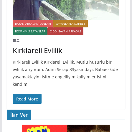
BAYAN ARKADAS ILANLARI
BAYANLARLA SOHBET
BOŞANMIŞ BAYANLAR
CIDDI BAYAN ARKADAS
Kırklareli Evlilik
Kırklareli Evlilik Kırklareli Evlilik, Mutlu huzurlu bir
evlilik arıyorum. Adım Serap 33yasindayi. Babaeskide
yasamaktayim isitme engelliyim kaliyim er isimi
kendim
Read More
İlan Ver