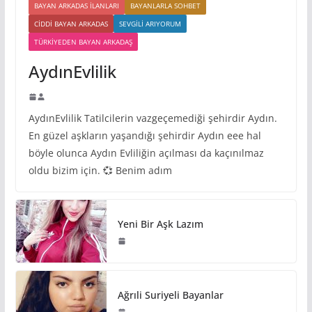
BAYAN ARKADAS ILANLARI
BAYANLARLA SOHBET
CIDDI BAYAN ARKADAS
SEVGILI ARIYORUM
TÜRKIYEDEN BAYAN ARKADAŞ
AydınEvlilik
AydınEvlilik Tatilcilerin vazgeçemediği şehirdir Aydın.
En güzel aşkların yaşandığı şehirdir Aydın eee hal
böyle olunca Aydın Evliliğin açılması da kaçınılmaz
oldu bizim için. 💞 Benim adım
Yeni Bir Aşk Lazım
Ağrıli Suriyeli Bayanlar