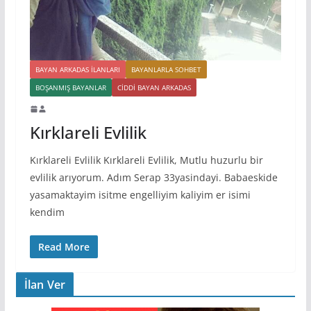
BAYAN ARKADAS ILANLARI
BAYANLARLA SOHBET
BOŞANMIŞ BAYANLAR
CIDDI BAYAN ARKADAS
Kırklareli Evlilik
Kırklareli Evlilik Kırklareli Evlilik, Mutlu huzurlu bir
evlilik arıyorum. Adım Serap 33yasindayi. Babaeskide
yasamaktayim isitme engelliyim kaliyim er isimi
kendim
Read More
İlan Ver