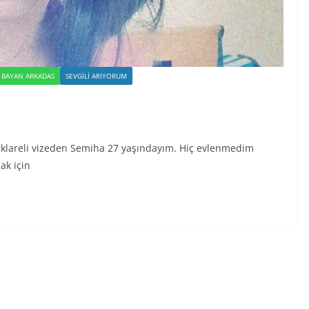
R BAYAN ARKADAS
SEVGILI ARIYORUM
Kırklareli vizeden Semiha 27 yaşındayım. Hiç evlenmedim
ak için