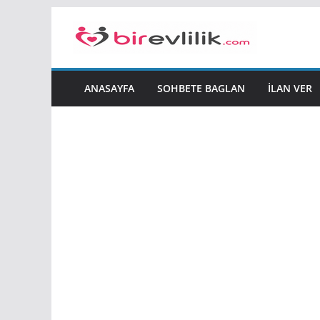
Skip
to
content
ANASAYFA
SOHBETE BAGLAN
İLAN VER