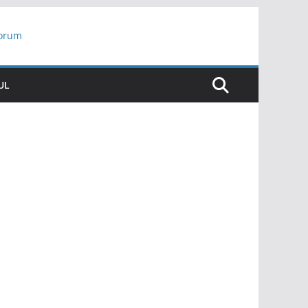
yorum
ar
UL