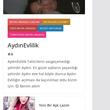
BAYAN ARKADAS ILANLARI
BAYANLARLA SOHBET
CIDDI BAYAN ARKADAS
SEVGILI ARIYORUM
TÜRKIYEDEN BAYAN ARKADAŞ
AydınEvlilik
AydınEvlilik Tatilcilerin vazgeçemediği
şehirdir Aydın. En güzel aşkların yaşandığı
şehirdir Aydın eee hal böyle olunca Aydın
Evliliğin açılması da kaçınılmaz oldu bizim
için. 💞 Benim adım
Yeni Bir Aşk Lazım