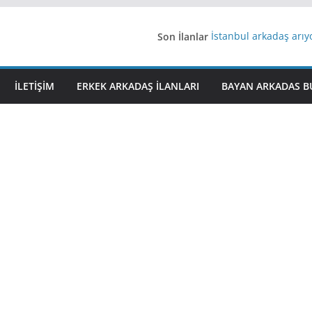
Son İlanlar
İstanbul arkadaş arı
AydınEvlilik
Yeni Bir Aşk Lazım
Ağrıli Suriyeli Bayanl
İLETIŞIM
ERKEK ARKADAŞ ILANLARI
BAYAN ARKADAS B
iş arayanlara iş