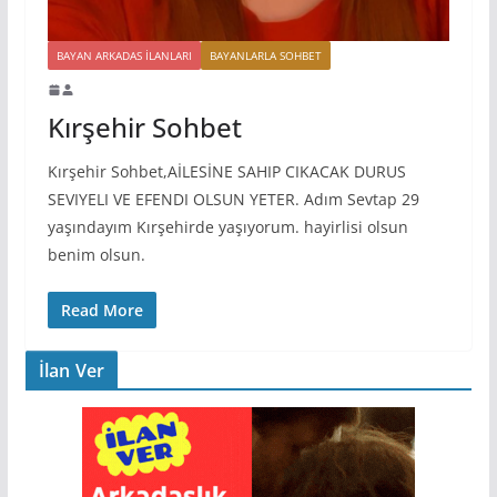
BAYAN ARKADAS ILANLARI
BAYANLARLA SOHBET
Kırşehir Sohbet
Kırşehir Sohbet,AİLESİNE SAHIP CIKACAK DURUS
SEVIYELI VE EFENDI OLSUN YETER. Adım Sevtap 29
yaşındayım Kırşehirde yaşıyorum. hayirlisi olsun
benim olsun.
Read More
İlan Ver