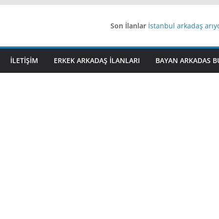
Son İlanlar
İstanbul arkadaş arı
AydınEvlilik
Yeni Bir Aşk Lazım
Ağrıli Suriyeli Bayanl
İLETIŞIM
ERKEK ARKADAŞ ILANLARI
BAYAN ARKADAS B
iş arayanlara iş