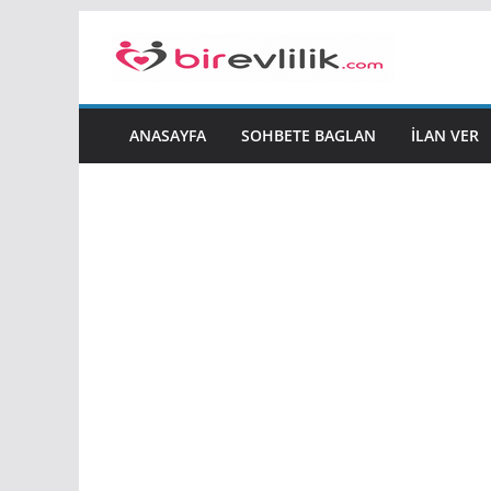
Skip
to
content
ANASAYFA
SOHBETE BAGLAN
İLAN VER