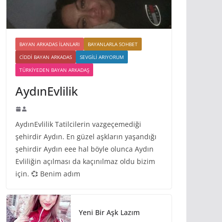
BAYAN ARKADAS ILANLARI
BAYANLARLA SOHBET
CIDDI BAYAN ARKADAS
SEVGILI ARIYORUM
TÜRKIYEDEN BAYAN ARKADAŞ
AydınEvlilik
AydınEvlilik Tatilcilerin vazgeçemediği
şehirdir Aydın. En güzel aşkların yaşandığı
şehirdir Aydın eee hal böyle olunca Aydın
Evliliğin açılması da kaçınılmaz oldu bizim
için. 💞 Benim adım
Yeni Bir Aşk Lazım