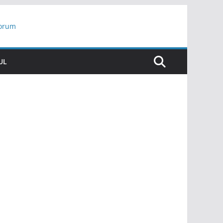
yorum
ar
UL