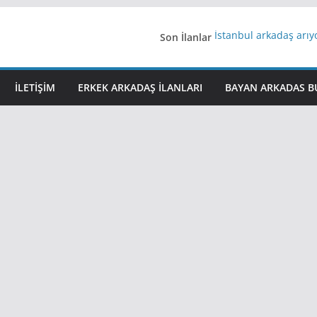
Son İlanlar
İstanbul arkadaş arı
AydınEvlilik
Yeni Bir Aşk Lazım
Ağrıli Suriyeli Bayanl
İLETIŞIM
ERKEK ARKADAŞ ILANLARI
BAYAN ARKADAS B
iş arayanlara iş