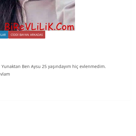
NLAR
CIDDI BAYAN ARKADAS
lar Yunaktan Ben Aysu 25 yaşındayım hiç evlenmedim.
evlam