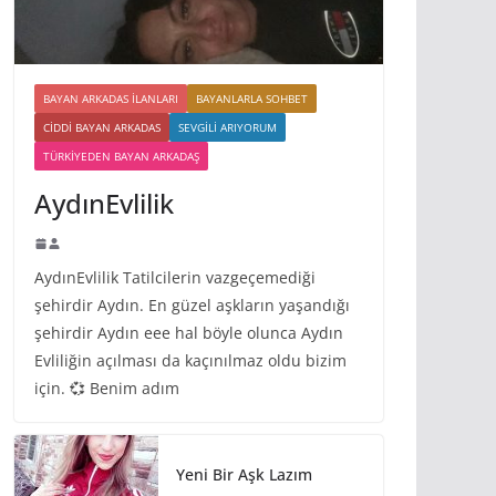
BAYAN ARKADAS ILANLARI
BAYANLARLA SOHBET
CIDDI BAYAN ARKADAS
SEVGILI ARIYORUM
TÜRKIYEDEN BAYAN ARKADAŞ
AydınEvlilik
AydınEvlilik Tatilcilerin vazgeçemediği
şehirdir Aydın. En güzel aşkların yaşandığı
şehirdir Aydın eee hal böyle olunca Aydın
Evliliğin açılması da kaçınılmaz oldu bizim
için. 💞 Benim adım
Yeni Bir Aşk Lazım