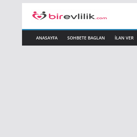
Skip
to
content
ANASAYFA
SOHBETE BAGLAN
İLAN VER