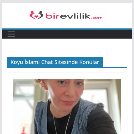
Skip
to
content
Koyu İslami Chat Sitesinde Konular