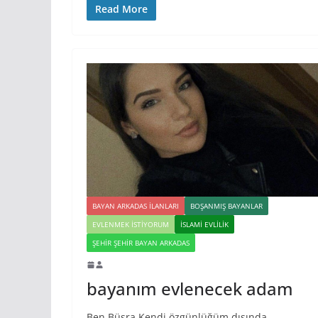
Read More
BAYAN ARKADAS ILANLARI
BOŞANMIŞ BAYANLAR
EVLENMEK İSTIYORUM
İSLAMI EVLILIK
ŞEHIR ŞEHIR BAYAN ARKADAS
bayanım evlenecek adam
Ben Büşra Kendi özgünlüğüm dışında