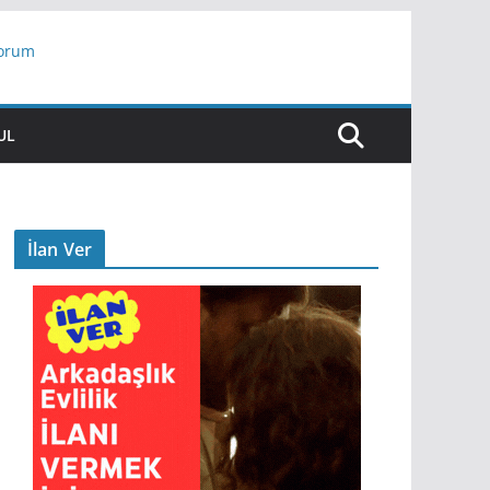
yorum
ar
UL
İlan Ver