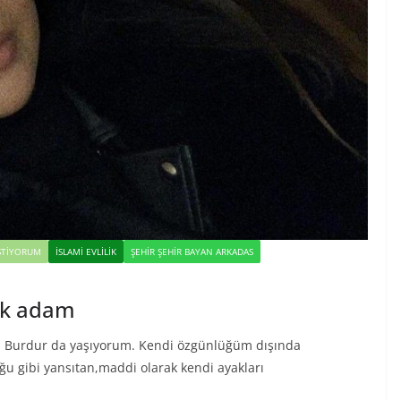
STIYORUM
İSLAMI EVLILIK
ŞEHIR ŞEHIR BAYAN ARKADAS
ek adam
 Burdur da yaşıyorum. Kendi özgünlüğüm dışında
ğu gibi yansıtan,maddi olarak kendi ayakları