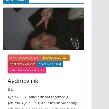
BAYAN ARKADAS ILANLARI
BAYANLARLA SOHBET
CIDDI BAYAN ARKADAS
SEVGILI ARIYORUM
TÜRKIYEDEN BAYAN ARKADAŞ
AydınEvlilik
AydınEvlilik Tatilcilerin vazgeçemediği
şehirdir Aydın. En güzel aşkların yaşandığı