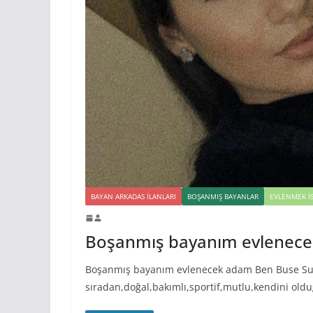
BAYAN ARKADAS ILANLARI
BOŞANMIŞ BAYANLAR
EVLENMEK İ
Boşanmış bayanım evlenec
Boşanmış bayanım evlenecek adam Ben Buse Su
sıradan,doğal,bakımlı,sportif,mutlu,kendini oldu