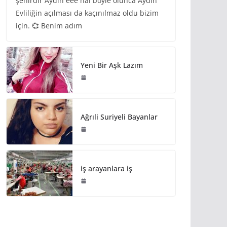
şehirdir Aydın eee hal böyle olunca Aydın
Evliliğin açılması da kaçınılmaz oldu bizim
için. 💞 Benim adım
Yeni Bir Aşk Lazım
Ağrıli Suriyeli Bayanlar
iş arayanlara iş