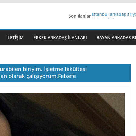
Son İlanlar
İstanbul arkadaş arı
AydınEvlilik
Yeni Bir Aşk Lazım
Ağrıli Suriyeli Bayanl
İLETIŞIM
ERKEK ARKADAŞ ILANLARI
BAYAN ARKADAS B
iş arayanlara iş
rabilen biriyim. İşletme fakültesi
 olarak çalışıyorum.Felsefe