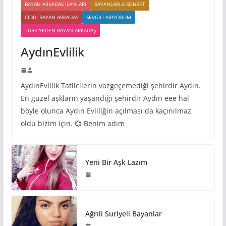
BAYAN ARKADAS ILANLARI
BAYANLARLA SOHBET
CIDDI BAYAN ARKADAS
SEVGILI ARIYORUM
TÜRKIYEDEN BAYAN ARKADAŞ
AydınEvlilik
AydınEvlilik Tatilcilerin vazgeçemediği şehirdir Aydın.
En güzel aşkların yaşandığı şehirdir Aydın eee hal
böyle olunca Aydın Evliliğin açılması da kaçınılmaz
oldu bizim için. 💞 Benim adım
Yeni Bir Aşk Lazım
Ağrıli Suriyeli Bayanlar