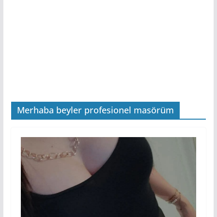
Merhaba beyler profesionel masörüm