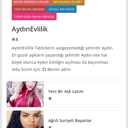
BAYAN ARKADAS ILANLARI
BAYANLARLA SOHBET
CIDDI BAYAN ARKADAS
SEVGILI ARIYORUM
TÜRKIYEDEN BAYAN ARKADAŞ
AydınEvlilik
AydınEvlilik Tatilcilerin vazgeçemediği şehirdir Aydın.
En güzel aşkların yaşandığı şehirdir Aydın eee hal
böyle olunca Aydın Evliliğin açılması da kaçınılmaz
oldu bizim için. 💞 Benim adım
Yeni Bir Aşk Lazım
Ağrıli Suriyeli Bayanlar