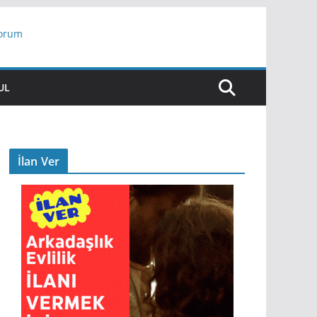
yorum
ar
UL
İlan Ver