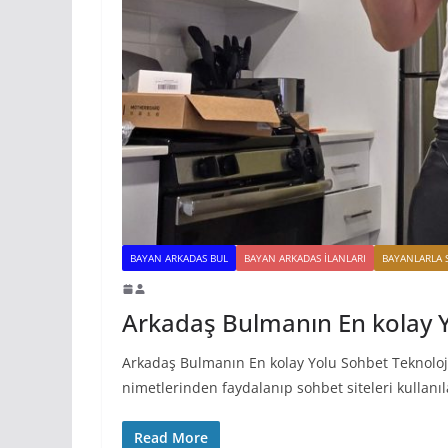
BAYAN ARKADAS BUL
BAYAN ARKADAS ILANLARI
BAYANLARLA 
Arkadaş Bulmanın En kolay 
Arkadaş Bulmanın En kolay Yolu Sohbet Teknolojik
nimetlerinden faydalanıp sohbet siteleri kullanıl
Read More