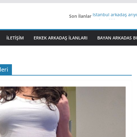
Son İlanlar
İstanbul arkadaş arı
AydınEvlilik
Yeni Bir Aşk Lazım
Ağrıli Suriyeli Bayanl
İLETIŞIM
ERKEK ARKADAŞ ILANLARI
BAYAN ARKADAS B
iş arayanlara iş
eri