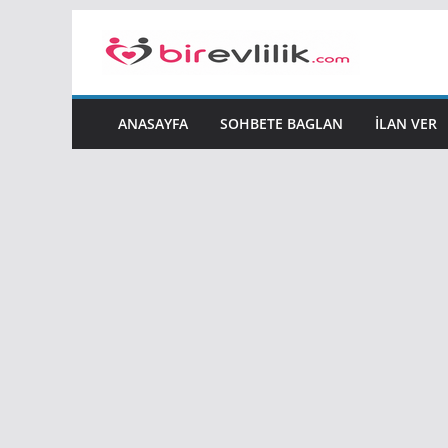
Skip
to
content
ANASAYFA
SOHBETE BAGLAN
İLAN VER