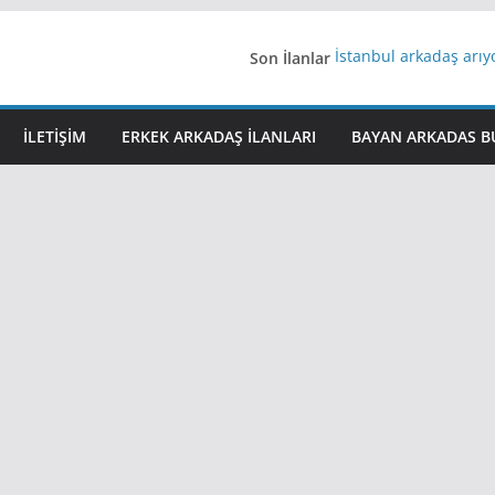
Son İlanlar
İstanbul arkadaş arı
AydınEvlilik
Yeni Bir Aşk Lazım
Ağrıli Suriyeli Bayanl
İLETIŞIM
ERKEK ARKADAŞ ILANLARI
BAYAN ARKADAS B
iş arayanlara iş