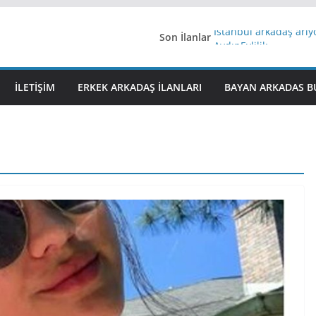
Son İlanlar
İstanbul arkadaş arı
AydınEvlilik
Yeni Bir Aşk Lazım
Ağrıli Suriyeli Bayanl
İLETIŞIM
ERKEK ARKADAŞ ILANLARI
BAYAN ARKADAS B
iş arayanlara iş