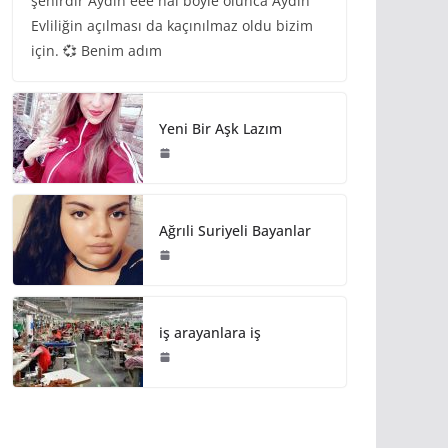
şehirdir Aydın eee hal böyle olunca Aydın
Evliliğin açılması da kaçınılmaz oldu bizim
için. 💞 Benim adım
Yeni Bir Aşk Lazım
Ağrıli Suriyeli Bayanlar
iş arayanlara iş