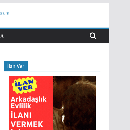
yorum
ar
UL
İlan Ver