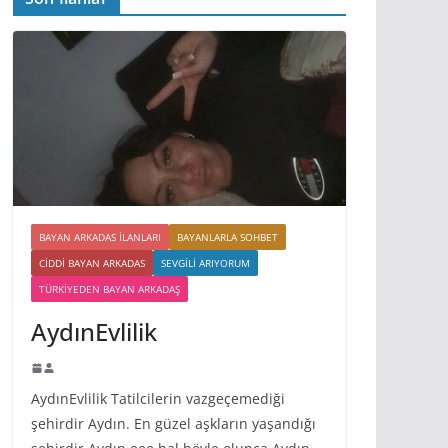
BAYAN ARKADAS ILANLARI
BAYANLARLA SOHBET
CIDDI BAYAN ARKADAS
SEVGILI ARIYORUM
TÜRKIYEDEN BAYAN ARKADAŞ
AydınEvlilik
AydınEvlilik Tatilcilerin vazgeçemediği
şehirdir Aydın. En güzel aşkların yaşandığı