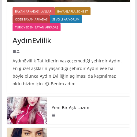
BAYAN ARKADAS ILANLARI
BAYANLARLA SOHBET
CIDDI BAYAN ARKADAS
SEVGILI ARIYORUM
TÜRKIYEDEN BAYAN ARKADAŞ
AydınEvlilik
AydınEvlilik Tatilcilerin vazgeçemediği şehirdir Aydın.
En güzel aşkların yaşandığı şehirdir Aydın eee hal
böyle olunca Aydın Evliliğin açılması da kaçınılmaz
oldu bizim için. 💞 Benim adım
Yeni Bir Aşk Lazım