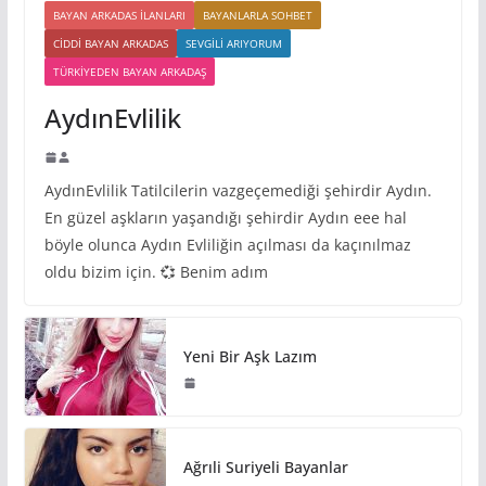
BAYAN ARKADAS ILANLARI
BAYANLARLA SOHBET
CIDDI BAYAN ARKADAS
SEVGILI ARIYORUM
TÜRKIYEDEN BAYAN ARKADAŞ
AydınEvlilik
AydınEvlilik Tatilcilerin vazgeçemediği şehirdir Aydın.
En güzel aşkların yaşandığı şehirdir Aydın eee hal
böyle olunca Aydın Evliliğin açılması da kaçınılmaz
oldu bizim için. 💞 Benim adım
Yeni Bir Aşk Lazım
Ağrıli Suriyeli Bayanlar