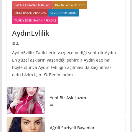
BAYAN ARKADAS ILANLARI
BAYANLARLA SOHBET
CIDDI BAYAN ARKADAS
SEVGILI ARIYORUM
TÜRKIYEDEN BAYAN ARKADAŞ
AydınEvlilik
AydınEvlilik Tatilcilerin vazgeçemediği şehirdir Aydın.
En güzel aşkların yaşandığı şehirdir Aydın eee hal
böyle olunca Aydın Evliliğin açılması da kaçınılmaz
oldu bizim için. 💞 Benim adım
Yeni Bir Aşk Lazım
Ağrıli Suriyeli Bayanlar