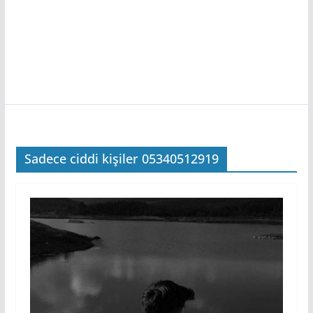
Sadece ciddi kişiler 05340512919