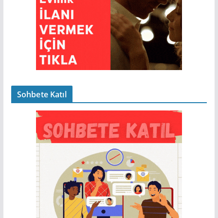
Sohbete Katıl