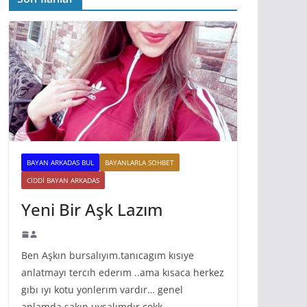
BAYAN ARKADAS BUL
BAYANLARLA SOHBET
CIDDI BAYAN ARKADAS
Yeni Bir Aşk Lazım
Ben Aşkın bursalıyım.tanıcagım kısıye
anlatmayı tercıh ederım ..ama kısaca herkez
gıbı ıyı kotu yonlerım vardır… genel
anlamda sakın uysalımdır cokk