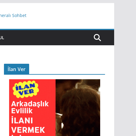
meralı Sohbet
UL
İlan Ver