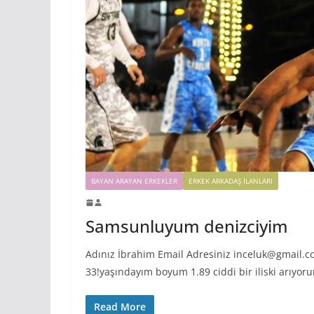
BAYAN ARAYAN ERKEKLER
ERKEK ARKADAŞ ILANLARI
Samsunluyum denizciyim
Adınız İbrahim Email Adresiniz inceluk@gmail.
33!yaşındayım boyum 1.89 ciddi bir iliski arıyo
Read More