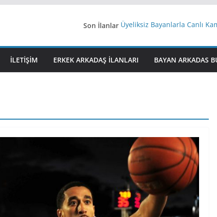
Son İlanlar
Üyeliksiz Bayanlarla Canlı Ka
Yeni Bir Aşk Lazım
Ağrıli Suriyeli Bayanlar
iş arayanlara iş
İLETIŞIM
ERKEK ARKADAŞ ILANLARI
BAYAN ARKADAS B
İstanbul arkadaş arıyorum