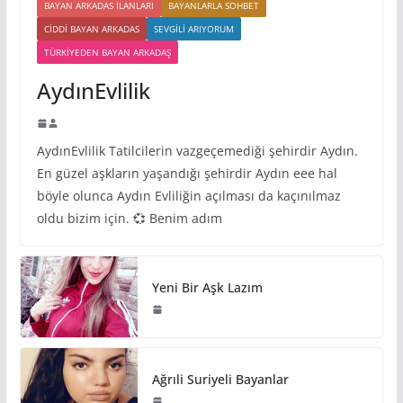
BAYAN ARKADAS ILANLARI
BAYANLARLA SOHBET
CIDDI BAYAN ARKADAS
SEVGILI ARIYORUM
TÜRKIYEDEN BAYAN ARKADAŞ
AydınEvlilik
AydınEvlilik Tatilcilerin vazgeçemediği şehirdir Aydın.
En güzel aşkların yaşandığı şehirdir Aydın eee hal
böyle olunca Aydın Evliliğin açılması da kaçınılmaz
oldu bizim için. 💞 Benim adım
Yeni Bir Aşk Lazım
Ağrıli Suriyeli Bayanlar