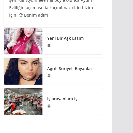
şehirdir Aydın eee hal böyle olunca Aydın
Evliliğin açılması da kaçınılmaz oldu bizim
için. 💞 Benim adım
Yeni Bir Aşk Lazım
Ağrıli Suriyeli Bayanlar
iş arayanlara iş