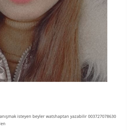
tanışmak isteyen beyler watshaptan yazabilir 003727078630
len