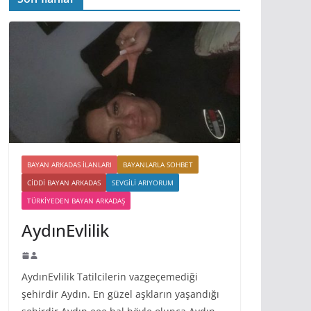
BAYAN ARKADAS ILANLARI
BAYANLARLA SOHBET
CIDDI BAYAN ARKADAS
SEVGILI ARIYORUM
TÜRKIYEDEN BAYAN ARKADAŞ
AydınEvlilik
AydınEvlilik Tatilcilerin vazgeçemediği
şehirdir Aydın. En güzel aşkların yaşandığı