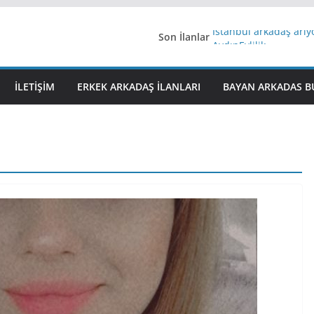
Son İlanlar
İstanbul arkadaş arı
AydınEvlilik
Yeni Bir Aşk Lazım
Ağrıli Suriyeli Bayanl
İLETIŞIM
ERKEK ARKADAŞ ILANLARI
BAYAN ARKADAS B
iş arayanlara iş