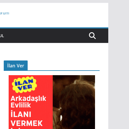
yorum
ar
UL
İlan Ver