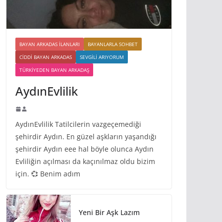
BAYAN ARKADAS ILANLARI
BAYANLARLA SOHBET
CIDDI BAYAN ARKADAS
SEVGILI ARIYORUM
TÜRKIYEDEN BAYAN ARKADAŞ
AydınEvlilik
AydınEvlilik Tatilcilerin vazgeçemediği
şehirdir Aydın. En güzel aşkların yaşandığı
şehirdir Aydın eee hal böyle olunca Aydın
Evliliğin açılması da kaçınılmaz oldu bizim
için. 💞 Benim adım
Yeni Bir Aşk Lazım