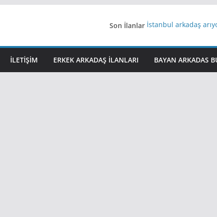
Son İlanlar
İstanbul arkadaş arı
AydınEvlilik
Yeni Bir Aşk Lazım
Ağrıli Suriyeli Bayanl
İLETIŞIM
ERKEK ARKADAŞ ILANLARI
BAYAN ARKADAS B
iş arayanlara iş