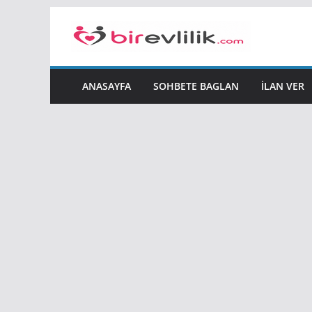
Skip
to
content
ANASAYFA
SOHBETE BAGLAN
İLAN VER