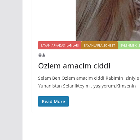
BAYAN ARKADAS ILANLARI
BAYANLARLA SOHBET
EVLENMEK İ
Ozlem amacim ciddi
Selam Ben Ozlem amacim ciddi Rabimin izlniyle 
Yunanistan Selanikteyim . yaşıyorum.Kimsenin
Read More