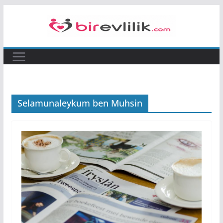
Skip
to
content
Selamunaleykum ben Muhsin