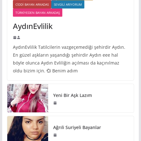
CIDDI BAYAN ARKADAS
SEVGILI ARIYORUM
TÜRKIYEDEN BAYAN ARKADAŞ
AydınEvlilik
AydınEvlilik Tatilcilerin vazgeçemediği şehirdir Aydın.
En güzel aşkların yaşandığı şehirdir Aydın eee hal
böyle olunca Aydın Evliliğin açılması da kaçınılmaz
oldu bizim için. 💞 Benim adım
Yeni Bir Aşk Lazım
Ağrıli Suriyeli Bayanlar