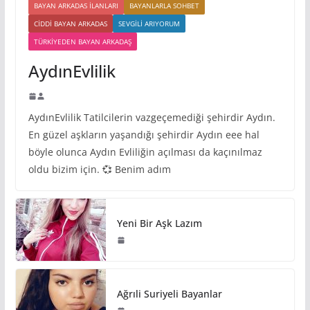
BAYAN ARKADAS ILANLARI
BAYANLARLA SOHBET
CIDDI BAYAN ARKADAS
SEVGILI ARIYORUM
TÜRKIYEDEN BAYAN ARKADAŞ
AydınEvlilik
AydınEvlilik Tatilcilerin vazgeçemediği şehirdir Aydın.
En güzel aşkların yaşandığı şehirdir Aydın eee hal
böyle olunca Aydın Evliliğin açılması da kaçınılmaz
oldu bizim için. 💞 Benim adım
Yeni Bir Aşk Lazım
Ağrıli Suriyeli Bayanlar