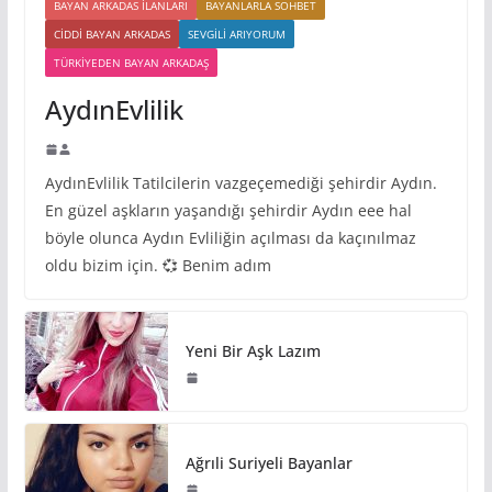
BAYAN ARKADAS ILANLARI
BAYANLARLA SOHBET
CIDDI BAYAN ARKADAS
SEVGILI ARIYORUM
TÜRKIYEDEN BAYAN ARKADAŞ
AydınEvlilik
AydınEvlilik Tatilcilerin vazgeçemediği şehirdir Aydın.
En güzel aşkların yaşandığı şehirdir Aydın eee hal
böyle olunca Aydın Evliliğin açılması da kaçınılmaz
oldu bizim için. 💞 Benim adım
Yeni Bir Aşk Lazım
Ağrıli Suriyeli Bayanlar